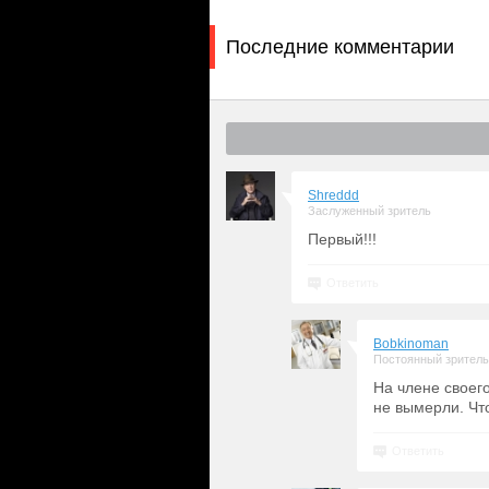
Последние комментарии
Shreddd
Заслуженный зритель
Первый!!!
Ответить
Bobkinoman
Постоянный зритель
На члене своего
не вымерли. Что
Ответить