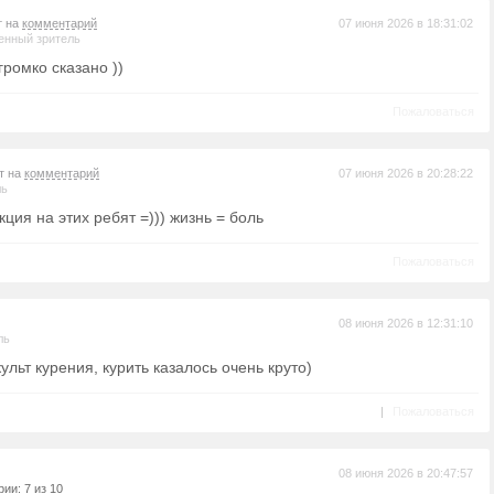
т на
комментарий
07 июня 2026 в 18:31:02
енный зритель
ромко сказано ))
Пожаловаться
т на
комментарий
07 июня 2026 в 20:28:22
ль
акция на этих ребят =))) жизнь = боль
Пожаловаться
08 июня 2026 в 12:31:10
ль
ульт курения, курить казалось очень круто)
|
Пожаловаться
08 июня 2026 в 20:47:57
ии: 7 из 10