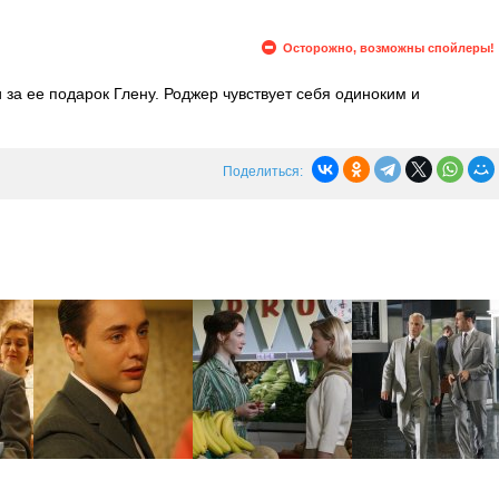
Осторожно, возможны спойлеры!
 за ее подарок Глену. Роджер чувствует себя одиноким и
Увидев, что он флиртует с Бэтти, Дон решает отомстить Роджеру,
перед важной встречей.
Поделиться: