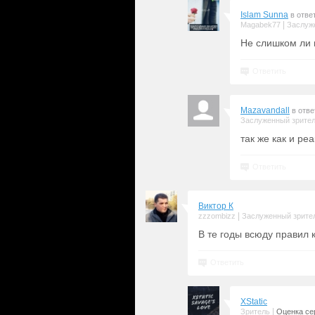
Islam Sunna
в отве
|
Magabek77
Заслуж
Не слишком ли г
Ответить
Mazavandall
в отве
Заслуженный зрите
так же как и ре
Ответить
Виктор К
|
zzzombizz
Заслуженный зрите
В те годы всюду правил к
Ответить
XStatic
|
Зритель
Оценка сер