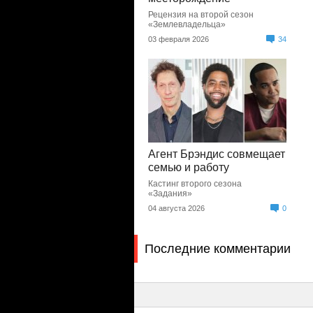
Рецензия на второй сезон
«Землевладельца»
03 февраля 2026
34
Агент Брэндис совмещает
семью и работу
Кастинг второго сезона
«Задания»
04 августа 2026
0
Последние комментарии