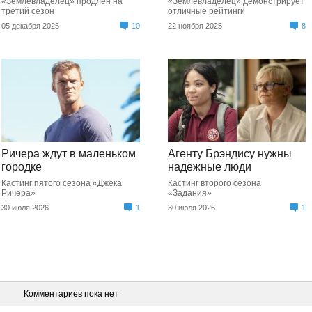
«Землевладелец» продлен на
«Землевладелец» демонстрирует
третий сезон
отличные рейтинги
05 декабря 2025
10
22 ноября 2025
8
Ричера ждут в маленьком
Агенту Брэндису нужны
городке
надежные люди
Кастинг пятого сезона «Джека
Кастинг второго сезона
Ричера»
«Задания»
30 июля 2026
1
30 июля 2026
1
Комментариев пока нет