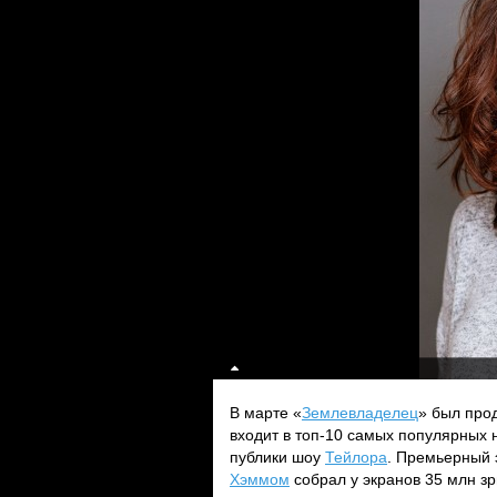
В марте «
Землевладелец
» был про
входит в топ-10 самых популярных 
публики шоу
Тейлора
. Премьерный
Хэммом
собрал у экранов 35 млн зр