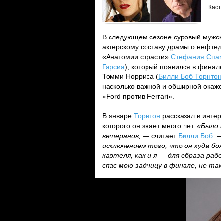
Каст
В следующем сезоне суровый мужск
актерскому составу драмы о нефт
«Анатомии страсти»
Стефания Спа
Гарсиа
), который появился в фина
Томми Норриса (
Билли Боб Торнто
насколько важной и обширной окаж
«Ford против Ferrari».
В январе
Торнтон
рассказал в интер
которого он знает много лет.
«Было 
ветеранов,
— считает
Билли Боб
.
исключением того, что он куда бо
картеля, как и я — для образа ра
спас мою задницу в финале, не та