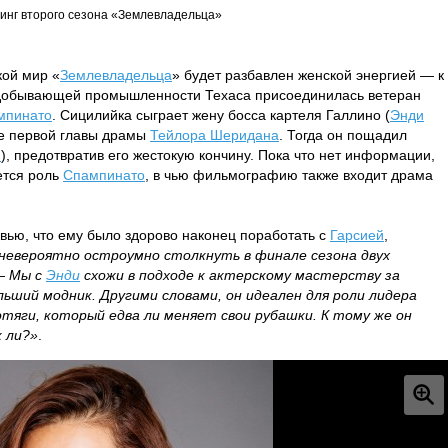
инг второго сезона «Землевладельца»
ой мир «
Землевладельца
» будет разбавлен женской энергией — к
едобывающей промышленности Техаса присоединилась ветеран
мпинато
. Сицилийка сыграет жену босса картеля Галлино (
Энди
ле первой главы драмы
Тейлора Шеридана
. Тогда он пощадил
н
), предотвратив его жестокую кончину. Пока что нет информации,
ется роль
Спампинато
, в чью фильмографию также входит драма
вью, что ему было здорово наконец поработать с
Гарсией
,
невероятно остроумно столкнуть в финале сезона двух
 —
Мы с
Энди
схожи в подходе к актерскому мастерству за
льший модник. Другими словами, он идеален для роли лидера
ботяги, который едва ли меняет свои рубашки. К тому же он
к ли?»
.